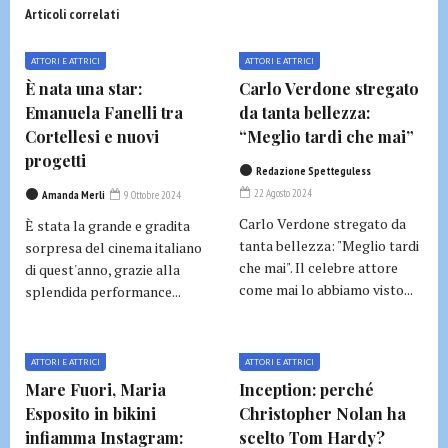
Articoli correlati
ATTORI E ATTRICI
ATTORI E ATTRICI
È nata una star:
Carlo Verdone stregato
Emanuela Fanelli tra
da tanta bellezza:
Cortellesi e nuovi
“Meglio tardi che mai”
progetti
Redazione Spetteguless
22 Agosto 2024
Amanda Merli
9 Ottobre 2024
Carlo Verdone stregato da
È stata la grande e gradita
tanta bellezza: "Meglio tardi
sorpresa del cinema italiano
che mai". Il celebre attore
di quest'anno, grazie alla
come mai lo abbiamo visto...
splendida performance...
ATTORI E ATTRICI
ATTORI E ATTRICI
Mare Fuori, Maria
Inception: perché
Esposito in bikini
Christopher Nolan ha
infiamma Instagram:
scelto Tom Hardy?