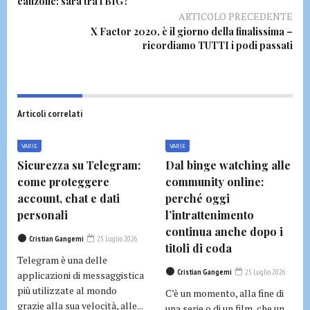
canzone: sarà tra i BIG?
ARTICOLO PRECEDENTE
X Factor 2020, è il giorno della finalissima –
ricordiamo TUTTI i podi passati
Articoli correlati
VARIE
VARIE
Sicurezza su Telegram:
Dal binge watching alle
come proteggere
community online:
account, chat e dati
perché oggi
personali
l’intrattenimento
continua anche dopo i
Cristian Gangemi
25 Luglio 2026
titoli di coda
Telegram è una delle
Cristian Gangemi
25 Luglio 2026
applicazioni di messaggistica
più utilizzate al mondo
C’è un momento, alla fine di
grazie alla sua velocità, alle...
una serie o di un film, che un