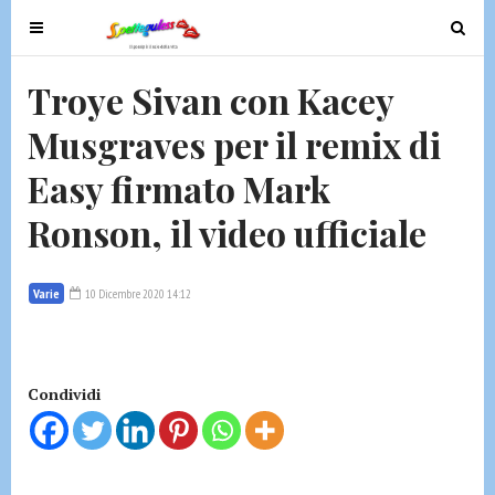
T
T
o
o
g
g
Troye Sivan con Kacey
g
g
Musgraves per il remix di
l
l
e
e
Easy firmato Mark
n
n
a
a
Ronson, il video ufficiale
v
v
i
i
g
g
Varie
10 Dicembre 2020 14:12
a
a
t
t
i
i
Condividi
o
o
n
n