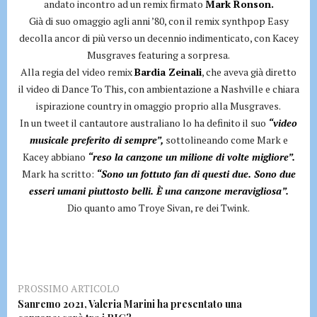
andato incontro ad un remix firmato
Mark Ronson.
Già di suo omaggio agli anni ’80, con il remix synthpop Easy
decolla ancor di più verso un decennio indimenticato, con Kacey
Musgraves featuring a sorpresa.
Alla regia del video remix
Bardia Zeinali
, che aveva già diretto
il video di Dance To This, con ambientazione a Nashville e chiara
ispirazione country in omaggio proprio alla Musgraves.
In un tweet il cantautore australiano lo ha definito il suo
“video
musicale preferito di sempre”,
sottolineando come Mark e
Kacey abbiano
“reso la canzone un milione di volte migliore”.
Mark ha scritto:
“Sono un fottuto fan di questi due. Sono due
esseri umani piuttosto belli. È una canzone meravigliosa”.
Dio quanto amo Troye Sivan, re dei Twink.
PROSSIMO ARTICOLO
Sanremo 2021, Valeria Marini ha presentato una