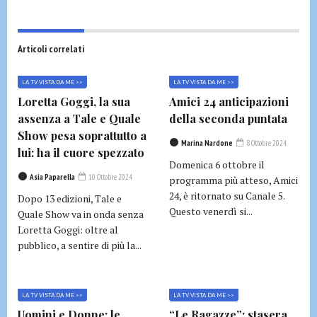
Articoli correlati
LA TV VISTA DA ME >>
LA TV VISTA DA ME >>
Loretta Goggi, la sua
Amici 24 anticipazioni
assenza a Tale e Quale
della seconda puntata
Show pesa soprattutto a
Marina Nardone
8 Ottobre 2024
lui: ha il cuore spezzato
Domenica 6 ottobre il
Asia Paparella
10 Ottobre 2024
programma più atteso, Amici
24, è ritornato su Canale 5.
Dopo 13 edizioni, Tale e
Questo venerdì si...
Quale Show va in onda senza
Loretta Goggi: oltre al
pubblico, a sentire di più la...
LA TV VISTA DA ME >>
LA TV VISTA DA ME >>
Uomini e Donne: le
“Le Ragazze”: stasera