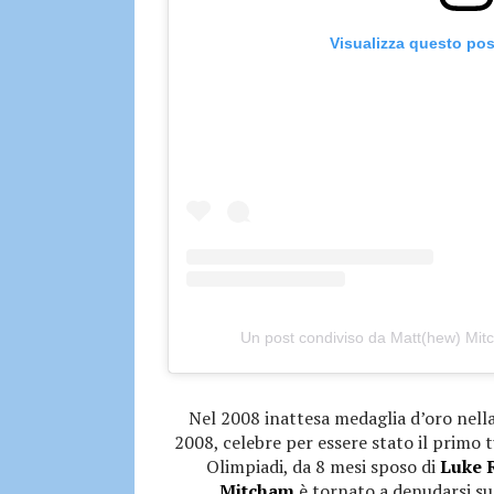
Visualizza questo pos
Un post condiviso da Matt(hew) M
Nel 2008 inattesa medaglia d’oro nella
2008, celebre per essere stato il primo t
Olimpiadi, da 8 mesi sposo di
Luke 
Mitcham
è tornato a denudarsi su