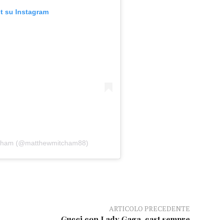
t su Instagram
itcham (@matthewmitcham88)
ARTICOLO PRECEDENTE
Gucci con Lady Gaga, cast sempre