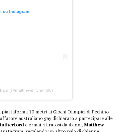
t su Instagram
itcham (@matthewmitcham88)
 piattaforma 10 metri ai Giochi Olimpici di Pechino
uffatore australiano gay dichiarato a partecipare alle
Rutherford
e ormai ritiratosi da 4 anni,
Matthew
 Instagram, regalando un altro paio di chiappe.