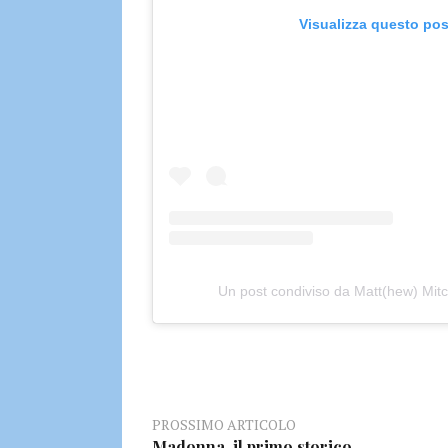
Visualizza questo pos
Un post condiviso da Matt(hew) M
PROSSIMO ARTICOLO
Madonna, il primo storico