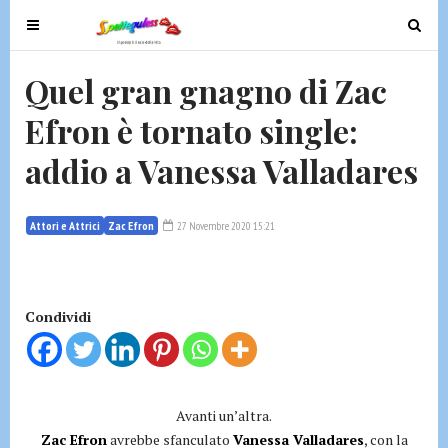
T
T
o
o
g
g
Quel gran gnagno di Zac
g
g
Efron è tornato single:
l
l
e
e
addio a Vanessa Valladares
n
n
a
a
v
v
Attori e Attrici
Zac Efron
27 Novembre 2020 15:21
i
i
g
g
a
a
t
t
Condividi
i
i
o
o
n
n
Avanti un’altra.
Zac Efron
avrebbe sfanculato
Vanessa Valladares
, con la