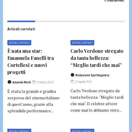
Articoli correlati
ATTORI E ATTRICI
ATTORI E ATTRICI
È nata una star:
Carlo Verdone stregato
Emanuela Fanelli tra
da tanta bellezza:
Cortellesi e nuovi
“Meglio tardi che mai”
progetti
Redazione Spetteguless
22 Agosto 2024
Amanda Merli
9 Ottobre 2024
Carlo Verdone stregato da
È stata la grande e gradita
tanta bellezza: "Meglio tardi
sorpresa del cinema italiano
che mai". Il celebre attore
di quest'anno, grazie alla
come mai lo abbiamo visto...
splendida performance...
ATTORI E ATTRICI
ATTORI E ATTRICI