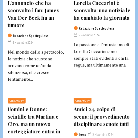
L’annuncio che ha
Lorella Cuccarini è
sconvolto i fan: James
sconvolta: una notizia le
Van Der Beek ha un
ha cambiato la giornata
tumore
Redazione Spetteguless
3 Novembre 2024
Redazione Spetteguless
4 Novembre 2024
La passione e l'entusiasmo di
Lorella Cuccarini sono
Nel mondo dello spettacolo,
sempre stati evidenti a chi la
le notizie che scuotono
segue, ma ultimamente una...
arrivano come un’onda
silenziosa, che cresce
lentamente...
CINEMA/TV
CINEMA/TV
Uomini e Donne:
Amici 24, colpo di
scintille tra Martina e
scena: il provvedimento
Ciro, ma un nuovo
disciplinare scuote tutti
corteggiatore entra in
Irene
2 Novembre 2024