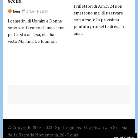
scena
I riflettori di Amici 24 non
Irene
2 Novembre 2024
smettono mai di riservare
sorprese, e la prossima
I camerini di Uomini e Donne
puntata promette di essere
sono stati teatro di una scena
una...
piuttosto accesa, che ha
visto Martina De Ioannon...
© Copyright 2005-2023 - Spetteguless - Gfg Powerweb Srl - via
della Batteria Nomentana, 26 - Roma
Impostazioni privacy