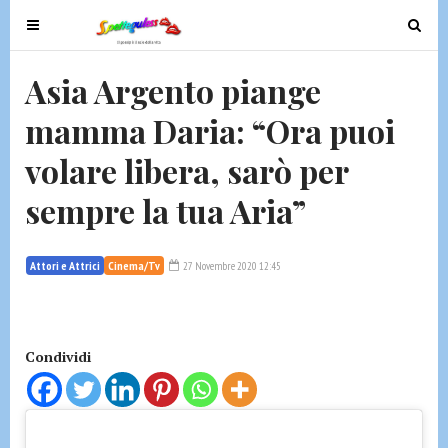
T
T
o
o
g
g
Asia Argento piange
g
g
mamma Daria: “Ora puoi
l
l
e
e
volare libera, sarò per
n
n
a
a
sempre la tua Aria”
v
v
i
i
g
g
Attori e Attrici
Cinema/Tv
27 Novembre 2020 12:45
a
a
t
t
i
i
Condividi
o
o
n
n