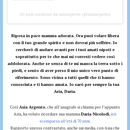
Un post condiviso da asiaargento (@asiaargento)
Riposa in pace mamma adorata. Ora puoi volare libera
con il tuo grande spirito e non dovrai più soffrire. Io
cercherò di andare avanti per i tuoi amati nipoti e
soprattutto per te che mai mi vorresti vedere così
addolorata. Anche se senza di te mi manca la terra sotto i
piedi, e sento di aver perso il mio unico vero punto di
riferimento. Sono vicina a tutti quelli che ti hanno
conosciuta e ti hanno amata. Io sarò per sempre la tua
Aria, Daria.
Così
Asia Argento
, che all’anagrafe si chiama per l’appunto
Aria, ha voluto ricordare sua mamma
Daria Nicolodi
,
ieri
scomparsa all’età di 70 anni
.
Rapporto spesso contrastato, anche sui media, con Asia che