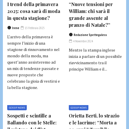
I trend della primavera
“Nuove tensioni per
2025: cosa sarà di moda
William: chi sarà il
in questa stagione?
grande assente al
pranzo di Natale?”
Irene
13 Febbraio 2025
Redazione Spetteguless
L’arrivo della primavera è
4 Novembre 2024
sempre l’inizio di una
stagione di rinnovamento nel
Mentre la stampa inglese
mondo della moda, ma
inizia a parlare di un possibile
quest’anno assisteremo ad
riavvicinamento tra il
un mix di tendenze passate e
principe William e il...
nuove proposte che
celebrano la gioia di vestirsi e
la bella stagione.
GOSSIP NEWS
GOSSIP NEWS
Sospetti e scintille a
Orietta Berti, lo strazio
Ballando con le Stelle:
e le lacrime: “Morta a