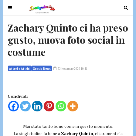
T
T
o
o
g
g
Zachary Quinto ci ha preso
g
g
gusto, nuova foto social in
l
l
e
e
costume
n
n
a
a
v
v
Attori e Attrici
Gossip News
22 Novembre 2020 10:41
i
i
g
g
a
a
t
t
Condividi
i
i
o
o
n
n
Mai stato tanto bono come in questo momento.
La singletudine fa bene a
Zachary Quinto
, chiaramente ‘a