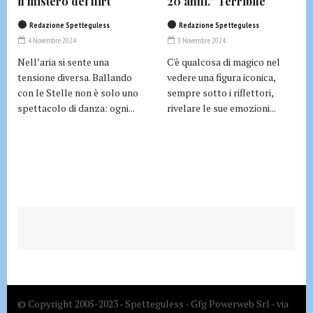
il mistero dei flirt
20 anni.” Terribile
Redazione Spetteguless
Redazione Spetteguless
4 Novembre 2024
3 Novembre 2024
Nell’aria si sente una
C'è qualcosa di magico nel
tensione diversa. Ballando
vedere una figura iconica,
con le Stelle non è solo uno
sempre sotto i riflettori,
spettacolo di danza: ogni...
rivelare le sue emozioni...
© Copyright 2005-2023 - Spetteguless - Gfg Powerweb Srl - via