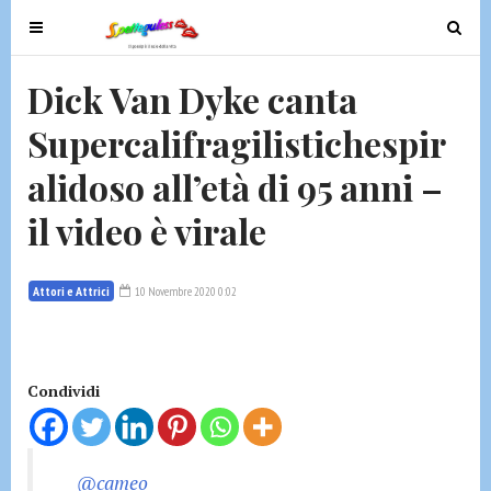
T
T
o
o
g
g
Dick Van Dyke canta
g
g
Supercalifragilistichespir
l
l
e
e
alidoso all’età di 95 anni –
n
n
a
a
il video è virale
v
v
i
i
g
g
Attori e Attrici
10 Novembre 2020 0:02
a
a
t
t
i
i
Condividi
o
o
n
n
@cameo