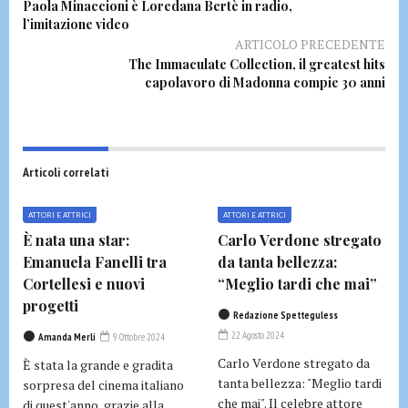
Paola Minaccioni è Loredana Bertè in radio,
l’imitazione video
ARTICOLO PRECEDENTE
The Immaculate Collection, il greatest hits
capolavoro di Madonna compie 30 anni
Articoli correlati
ATTORI E ATTRICI
ATTORI E ATTRICI
È nata una star:
Carlo Verdone stregato
Emanuela Fanelli tra
da tanta bellezza:
Cortellesi e nuovi
“Meglio tardi che mai”
progetti
Redazione Spetteguless
22 Agosto 2024
Amanda Merli
9 Ottobre 2024
Carlo Verdone stregato da
È stata la grande e gradita
tanta bellezza: "Meglio tardi
sorpresa del cinema italiano
che mai". Il celebre attore
di quest'anno, grazie alla