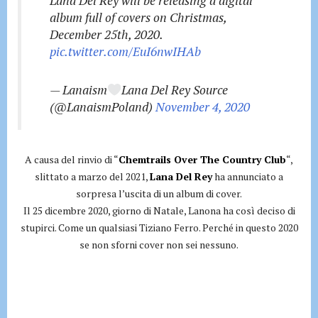
Lana Del Rey will be releasing a digital
album full of covers on Christmas,
December 25th, 2020.
pic.twitter.com/EuI6nwIHAb
— Lanaism
Lana Del Rey Source
(@LanaismPoland)
November 4, 2020
A causa del rinvio di “
Chemtrails Over The Country Club
“,
slittato a marzo del 2021,
Lana Del Rey
ha annunciato a
sorpresa l’uscita di un album di cover.
Il 25 dicembre 2020, giorno di Natale, Lanona ha così deciso di
stupirci. Come un qualsiasi Tiziano Ferro. Perché in questo 2020
se non sforni cover non sei nessuno.