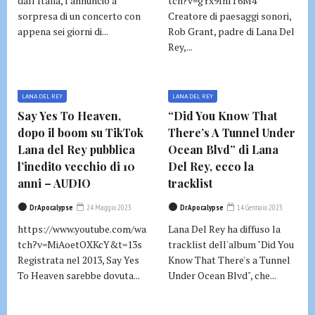
dall'Italia, l'annuncio a
tch?v=gYx9fnIT6M4
sorpresa di un concerto con
Creatore di paesaggi sonori,
appena sei giorni di...
Rob Grant, padre di Lana Del
Rey,...
LANA DEL REY
LANA DEL REY
Say Yes To Heaven,
“Did You Know That
dopo il boom su TikTok
There’s A Tunnel Under
Lana del Rey pubblica
Ocean Blvd” di Lana
l’inedito vecchio di 10
Del Rey, ecco la
anni – AUDIO
tracklist
DrApocalypse
24 Maggio 2023
DrApocalypse
14 Gennaio 2023
https://www.youtube.com/wa
Lana Del Rey ha diffuso la
tch?v=MiAoetOXKcY&t=13s
tracklist dell'album "Did You
Registrata nel 2013, Say Yes
Know That There's a Tunnel
To Heaven sarebbe dovuta...
Under Ocean Blvd", che...