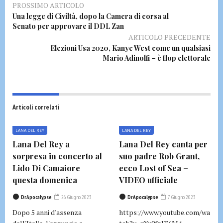
PROSSIMO ARTICOLO
Una legge di Civiltà, dopo la Camera di corsa al
Senato per approvare il DDL Zan
ARTICOLO PRECEDENTE
Elezioni Usa 2020, Kanye West come un qualsiasi
Mario Adinolfi – è flop elettorale
Articoli correlati
LANA DEL REY
LANA DEL REY
Lana Del Rey a
Lana Del Rey canta per
sorpresa in concerto al
suo padre Rob Grant,
Lido Di Camaiore
ecco Lost of Sea –
questa domenica
VIDEO ufficiale
DrApocalypse
26 Giugno 2023
DrApocalypse
7 Giugno 2023
Dopo 5 anni d'assenza
https://www.youtube.com/wa