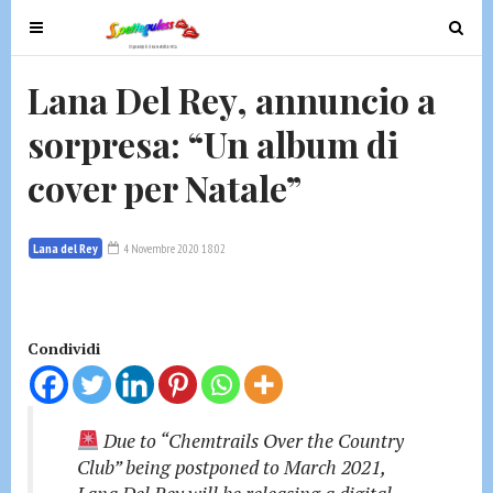
T
T
o
o
g
g
Lana Del Rey, annuncio a
g
g
sorpresa: “Un album di
l
l
e
e
cover per Natale”
n
n
a
a
v
v
Lana del Rey
4 Novembre 2020 18:02
i
i
g
g
a
a
t
t
Condividi
i
i
o
o
n
n
Due to “Chemtrails Over the Country
Club” being postponed to March 2021,