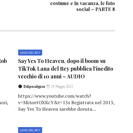
costume e in vacanza, le foto
social – PARTE 8
LANA DEL REY
Rob
Say Yes To Heaven, dopo il boom su
TikTok Lana del Rey pubblica l’inedito
vecchio di 10 anni – AUDIO
DrApocalypse
24 Maggio 2023
https://www.youtube.com/watch?
ori,
v=MiAoetOXKcY&t=13s Registrata nel 2013,
Say Yes To Heaven sarebbe dovuta...
LANA DEL REY