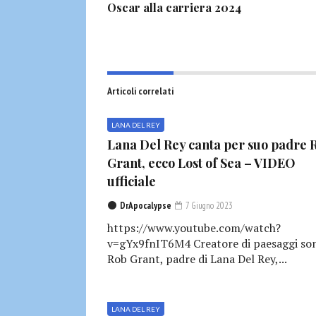
Oscar alla carriera 2024
Articoli correlati
LANA DEL REY
Lana Del Rey canta per suo padre 
Grant, ecco Lost of Sea – VIDEO
ufficiale
DrApocalypse
7 Giugno 2023
https://www.youtube.com/watch?
v=gYx9fnIT6M4 Creatore di paesaggi son
Rob Grant, padre di Lana Del Rey,...
LANA DEL REY