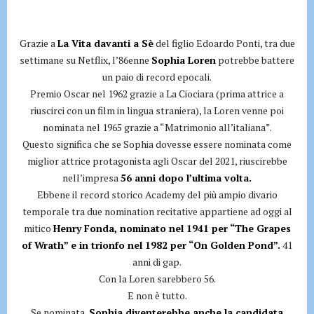
Grazie a
La Vita davanti a Sè
del figlio Edoardo Ponti, tra due
settimane su Netflix, l’86enne
Sophia Loren
potrebbe battere
un paio di record epocali.
Premio Oscar nel 1962 grazie a La Ciociara (prima attrice a
riuscirci con un film in lingua straniera), la Loren venne poi
nominata nel 1965 grazie a “Matrimonio all’italiana”.
Questo significa che se Sophia dovesse essere nominata come
miglior attrice protagonista agli Oscar del 2021, riuscirebbe
nell’impresa
56 anni dopo l’ultima volta.
Ebbene il record storico Academy del più ampio divario
temporale tra due nomination recitative appartiene ad oggi al
mitico
Henry Fonda, nominato nel 1941 per “The Grapes
of Wrath” e in trionfo nel 1982 per “On Golden Pond”.
41
anni di gap.
Con la Loren sarebbero 56.
E non è tutto.
Se nominata,
Sophia diventerebbe anche la candidata