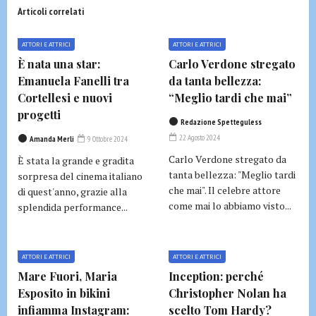
Articoli correlati
ATTORI E ATTRICI
ATTORI E ATTRICI
È nata una star:
Carlo Verdone stregato
Emanuela Fanelli tra
da tanta bellezza:
Cortellesi e nuovi
“Meglio tardi che mai”
progetti
Redazione Spetteguless
22 Agosto 2024
Amanda Merli
9 Ottobre 2024
Carlo Verdone stregato da
È stata la grande e gradita
tanta bellezza: "Meglio tardi
sorpresa del cinema italiano
che mai". Il celebre attore
di quest'anno, grazie alla
come mai lo abbiamo visto...
splendida performance...
ATTORI E ATTRICI
ATTORI E ATTRICI
Mare Fuori, Maria
Inception: perché
Esposito in bikini
Christopher Nolan ha
infiamma Instagram:
scelto Tom Hardy?