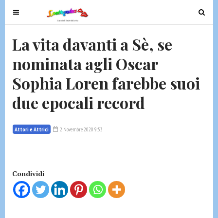
T
T
o
o
g
g
La vita davanti a Sè, se
g
g
nominata agli Oscar
l
l
e
e
Sophia Loren farebbe suoi
n
n
a
a
due epocali record
v
v
i
i
g
g
Attori e Attrici
2 Novembre 2020 9:53
a
a
t
t
i
i
Condividi
o
o
n
n