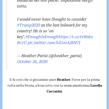
baluardo del mio paese! Impossibile dargli
torto.
I would never have thought to consider
#Trump2020
as the last bulwark for my
country! He is so "on
key".
#EnoughIsEnough
https://t.co/tsWatn
8n1U
pic.twitter.com/hZzmAjBH7J
— Heather Parisi (@heather_parisi)
October 26, 2020
E fu così che ci giocammo pure
Heather
. Forse per la prima
volta nella Storia, a braccetto con la nemicamatissima
Lorella
Cuccarini.