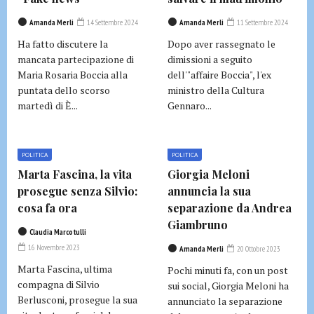
Amanda Merli
14 Settembre 2024
Amanda Merli
11 Settembre 2024
Ha fatto discutere la
Dopo aver rassegnato le
mancata partecipazione di
dimissioni a seguito
Maria Rosaria Boccia alla
dell'"affaire Boccia", l'ex
puntata dello scorso
ministro della Cultura
martedì di È...
Gennaro...
POLITICA
POLITICA
Marta Fascina, la vita
Giorgia Meloni
prosegue senza Silvio:
annuncia la sua
cosa fa ora
separazione da Andrea
Giambruno
Claudia Marcotulli
16 Novembre 2023
Amanda Merli
20 Ottobre 2023
Marta Fascina, ultima
Pochi minuti fa, con un post
compagna di Silvio
sui social, Giorgia Meloni ha
Berlusconi, prosegue la sua
annunciato la separazione