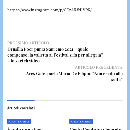
https://www.instagram.com/p/CFzARfNlV9X/
PROSSIMO ARTICOLO
Drusilla Foer punta Sanremo 2021: “quale
compenso, la valletta al Festival si fa per allegria”
– lo sketch video
ARTICOLO PRECEDENTE
Ares Gate, parla Maria De Filippi: “Non credo alla
setta”
Articoli correlati
ATTORI E ATTRICI
ATTORI E ATTRICI
È nata una star:
Carlo Verdone stregato