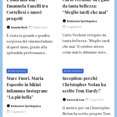
Emanuela Fanelli tra
da tanta bellezza:
Cortellesi e nuovi
“Meglio tardi che mai”
progetti
Redazione Spetteguless
22 Agosto 2024
Amanda Merli
9 Ottobre 2024
Carlo Verdone stregato da
È stata la grande e gradita
tanta bellezza: "Meglio tardi
sorpresa del cinema italiano
che mai". Il celebre attore
di quest'anno, grazie alla
come mai lo abbiamo visto...
splendida performance...
ATTORI E ATTRICI
ATTORI E ATTRICI
Mare Fuori, Maria
Inception: perché
Esposito in bikini
Christopher Nolan ha
infiamma Instagram:
scelto Tom Hardy?
“La più bella”
Aurora de Luca
1 Luglio 2024
Redazione Spetteguless
Il motivo per cui Christopher
13 Agosto 2024
Nolan ha scelto proprio Tom