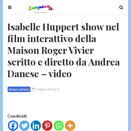
T
T
o
o
g
g
Isabelle Huppert show nel
g
g
film interattivo della
l
l
e
e
Maison Roger Vivier
n
n
a
a
scritto e diretto da Andrea
v
v
Danese – video
i
i
g
g
a
a
Attori e Attrici
1 Ottobre 2020 14:56
t
t
i
i
o
o
n
n
Condividi