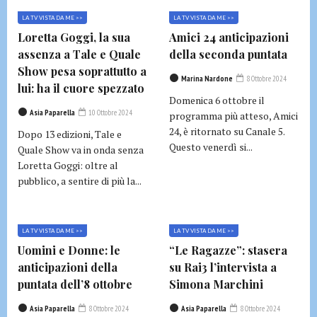
LA TV VISTA DA ME >>
LA TV VISTA DA ME >>
Loretta Goggi, la sua
Amici 24 anticipazioni
assenza a Tale e Quale
della seconda puntata
Show pesa soprattutto a
Marina Nardone
8 Ottobre 2024
lui: ha il cuore spezzato
Domenica 6 ottobre il
Asia Paparella
10 Ottobre 2024
programma più atteso, Amici
24, è ritornato su Canale 5.
Dopo 13 edizioni, Tale e
Questo venerdì si...
Quale Show va in onda senza
Loretta Goggi: oltre al
pubblico, a sentire di più la...
LA TV VISTA DA ME >>
LA TV VISTA DA ME >>
Uomini e Donne: le
“Le Ragazze”: stasera
anticipazioni della
su Rai3 l’intervista a
puntata dell’8 ottobre
Simona Marchini
Asia Paparella
8 Ottobre 2024
Asia Paparella
8 Ottobre 2024