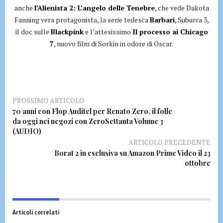
anche
l’Alienista 2: L’angelo delle Tenebre
, che vede Dakota
Fanning vera protagonista, la serie tedesca
Barbari
, Suburra 3,
il doc sulle
Blackpink
e l’attesissimo
Il processo ai Chicago
7
, nuovo film di Sorkin in odore di Oscar.
PROSSIMO ARTICOLO
70 anni con Flop Auditel per Renato Zero, il folle
da oggi nei negozi con ZeroSettanta Volume 3
(AUDIO)
ARTICOLO PRECEDENTE
Borat 2 in esclusiva su Amazon Prime Video il 23
ottobre
Articoli correlati