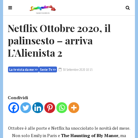
T
T
o
o
g
g
Netflix Ottobre 2020, il
g
g
palinsesto – arriva
l
l
e
e
L’Alienista 2
n
n
a
a
v
v
La tv vista da me >>
Serie Tv >>
30 Settembre 2020 10:15
i
i
g
g
a
a
t
t
Condividi
i
i
o
o
n
n
Ottobre è alle porte e Netflix ha snocciolato le novità del mese.
Non solo Emily in Paris e
The Haunting of Bly Manor
, ma