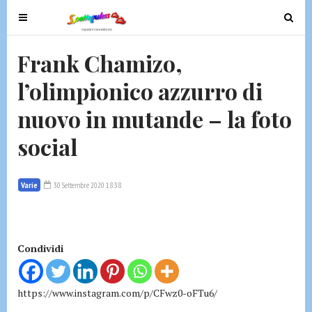
T
T
o
o
g
g
Frank Chamizo,
g
g
l’olimpionico azzurro di
l
l
e
e
nuovo in mutande – la foto
n
n
a
a
social
v
v
i
i
g
g
Varie
30 Settembre 2020 18:38
a
a
t
t
i
i
Condividi
o
o
n
n
https://www.instagram.com/p/CFwz0-oFTu6/