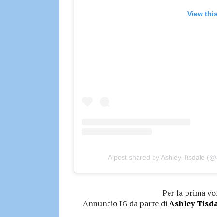
View thi
A post shared by Ashley Tisdale (@
Per la prima vol
Annuncio IG da parte di
Ashley Tisd