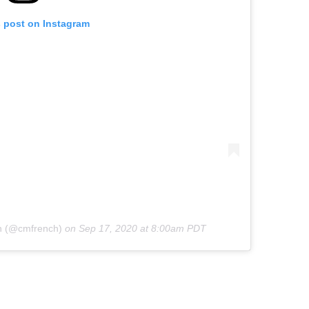
s post on Instagram
ch (@cmfrench)
on
Sep 17, 2020 at 8:00am PDT