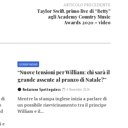
ARTICOLO PRECEDENTE
Taylor Swift, primo live di “Betty”
agli Academy Country Music
Awards 2020 – video
GOSSIP NEWS
“Nuove tensioni per William: chi sarà il
grande assente al pranzo di Natale?”
Redazione Spetteguless
4 Novembre 2024
 di
Mentre la stampa inglese inizia a parlare di
o
un possibile riavvicinamento tra il principe
ad
William e il...
i e