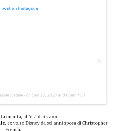
s post on Instagram
ashleytisdale)
on
Sep 17, 2020 at 8:00am PDT
ta incinta, all’età di 35 anni.
ale
, ex volto Disney da sei anni sposa di Christopher
French.