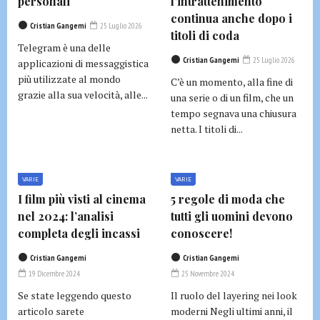
personali
l’intrattenimento
continua anche dopo i
Cristian Gangemi
25 Luglio 2026
titoli di coda
Telegram è una delle
Cristian Gangemi
25 Luglio 2026
applicazioni di messaggistica
più utilizzate al mondo
C’è un momento, alla fine di
grazie alla sua velocità, alle...
una serie o di un film, che un
tempo segnava una chiusura
netta. I titoli di...
VARIE
VARIE
I film più visti al cinema
5 regole di moda che
nel 2024: l’analisi
tutti gli uomini devono
completa degli incassi
conoscere!
Cristian Gangemi
Cristian Gangemi
19 Dicembre 2024
25 Novembre 2024
Se state leggendo questo
Il ruolo del layering nei look
articolo sarete
moderni Negli ultimi anni, il