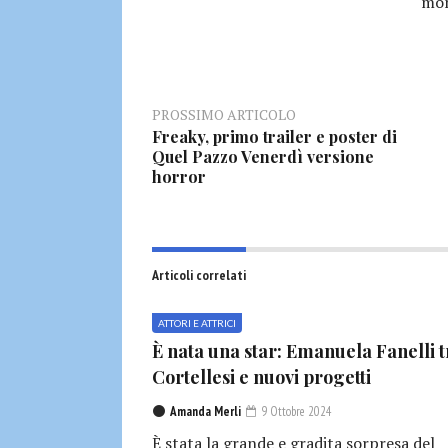
mon
PROSSIMO ARTICOLO
Freaky, primo trailer e poster di
Quel Pazzo Venerdì versione
horror
Articoli correlati
ATTORI E ATTRICI
È nata una star: Emanuela Fanelli t
Cortellesi e nuovi progetti
Amanda Merli
9 Ottobre 2024
È stata la grande e gradita sorpresa del