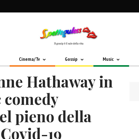
Cinema/Tv
Gossip
Music
nne Hathaway in
c comedy
l pieno della
 Covid-19