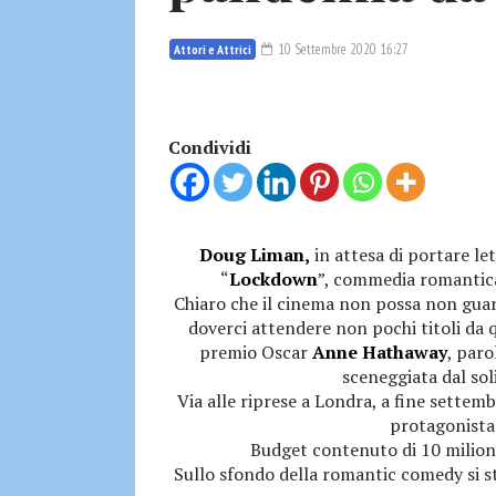
10 Settembre 2020 16:27
Attori e Attrici
Condividi
Doug Liman,
in attesa di portare l
“
Lockdown
”, commedia romantic
Chiaro che il cinema non possa non guard
doverci attendere non pochi titoli da qu
premio Oscar
Anne Hathaway
, paro
sceneggiata dal so
Via alle riprese a Londra, a fine settem
protagonista 
Budget contenuto di 10 milioni 
Sullo sfondo della romantic comedy si st