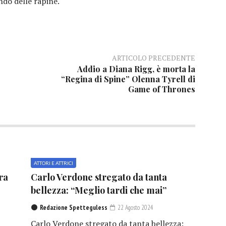
do delle rapine.
ARTICOLO PRECEDENTE
Addio a Diana Rigg, è morta la
“Regina di Spine” Olenna Tyrell di
Game of Thrones
ATTORI E ATTRICI
ra
Carlo Verdone stregato da tanta
bellezza: “Meglio tardi che mai”
Redazione Spetteguless
22 Agosto 2024
Carlo Verdone stregato da tanta bellezza: