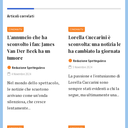
Articoli correlati
CINEMA/TV
CINEMA/TV
L’annuncio che ha
Lorella Cuccarini è
sconvolto i fan: James
sconvolta: una notizia le
Van Der Beek ha un
ha cambiato la giornata
tumore
Redazione Spetteguless
3 Novembre 2024
Redazione Spetteguless
4 Novembre 2024
La passione e l'entusiasmo di
Lorella Cuccarini sono
Nel mondo dello spettacolo,
sempre stati evidenti a chi la
le notizie che scuotono
segue, ma ultimamente una...
arrivano come un’onda
silenziosa, che cresce
lentamente...
CINEMA/TV
CINEMA/TV