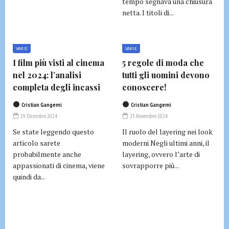
tempo segnava una chiusura
netta. I titoli di...
VARIE
VARIE
I film più visti al cinema
5 regole di moda che
nel 2024: l’analisi
tutti gli uomini devono
completa degli incassi
conoscere!
Cristian Gangemi
Cristian Gangemi
19 Dicembre 2024
25 Novembre 2024
Se state leggendo questo
Il ruolo del layering nei look
articolo sarete
moderni Negli ultimi anni, il
probabilmente anche
layering, ovvero l’arte di
appassionati di cinema, viene
sovrapporre più...
quindi da...