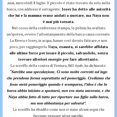
anni, mercoledì 8 luglio. Il piccolo è stato trovato da solo nella
barca, con addosso il salvagente.
Josey ha detto alle autorità
che lui e la mamma erano andati a nuotare, ma Naya non
è mai più tornata.
Nel corso della conferenza stampa, la polizia ha avallato
un’ipotesi, ovvero l’allontanamento della barca causa corrente.
La Rivera e Josey, in acqua, hanno così dovuto faticare, e non
poco, per raggiungerla. N
aya, esausta, si sarebbe affidata
alle ultime forze per issare il piccolo, salvandolo, senza
trovare ulteriori energie per fare altrettanto.
Lo sceriffo della contea di Ventura, Bill Ayub, ha dichiarato:
“Sarebbe una speculazione. Ci sono molte correnti sul lago
che prendono forma soprattutto nel pomeriggio. Crediamo che
fosse metà pomeriggio quando è scomparsa, l’idea è che la
barca abbia iniziato a spostarsi, non era stata ancorata, e che
Naya abbia fatto di tutto per riportare suo figlio sulla barca,
ma non abbastanza per salvarsi”.
Lo sceriffo ha ribadito come non ci siano alcuni segni che
facciano pensare ad un suicidio.