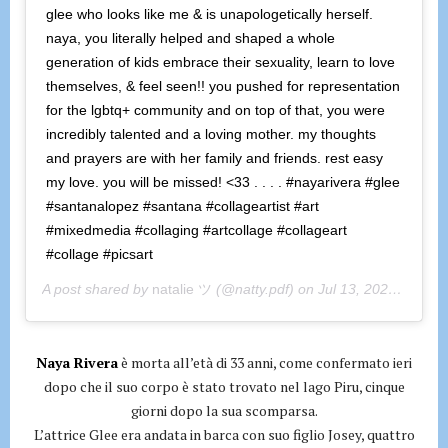
glee who looks like me & is unapologetically herself.
naya, you literally helped and shaped a whole
generation of kids embrace their sexuality, learn to love
themselves, & feel seen!! you pushed for representation
for the lgbtq+ community and on top of that, you were
incredibly talented and a loving mother. my thoughts
and prayers are with her family and friends. rest easy
my love. you will be missed! <33 . . . . #nayarivera #glee
#santanalopez #santana #collageartist #art
#mixedmedia #collaging #artcollage #collageart
#collage #picsart
A post shared by
natalie ツ
(@natty.pdf) on
Jul 13, 2020 at 11:49pm PDT
Naya Rivera
è morta all’età di 33 anni, come confermato ieri
dopo che il suo corpo è stato trovato nel lago Piru, cinque
giorni dopo la sua scomparsa.
L’attrice Glee era andata in barca con suo figlio Josey, quattro