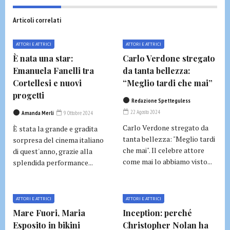
Articoli correlati
ATTORI E ATTRICI
ATTORI E ATTRICI
È nata una star:
Carlo Verdone stregato
Emanuela Fanelli tra
da tanta bellezza:
Cortellesi e nuovi
“Meglio tardi che mai”
progetti
Redazione Spetteguless
22 Agosto 2024
Amanda Merli
9 Ottobre 2024
Carlo Verdone stregato da
È stata la grande e gradita
tanta bellezza: "Meglio tardi
sorpresa del cinema italiano
che mai". Il celebre attore
di quest'anno, grazie alla
come mai lo abbiamo visto...
splendida performance...
ATTORI E ATTRICI
ATTORI E ATTRICI
Mare Fuori, Maria
Inception: perché
Esposito in bikini
Christopher Nolan ha