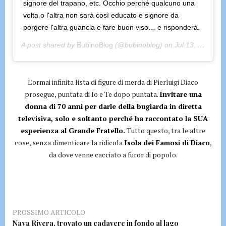
signore del trapano, etc. Occhio perché qualcuno una
volta o l'altra non sarà così educato e signore da
porgere l'altra guancia e fare buon viso… e risponderà.
A post shared by
BubinoBlog
(@bubinoblog) on
Jul 13, 2020 at 6:55am PDT
L’ormai infinita lista di figure di merda di Pierluigi Diaco
prosegue, puntata di Io e Te dopo puntata.
Invitare una
donna di 70 anni per darle della bugiarda in diretta
televisiva, solo e soltanto perché ha raccontato la SUA
esperienza al Grande Fratello.
Tutto questo, tra le altre
cose, senza dimenticare la ridicola
Isola dei Famosi di Diaco
,
da dove venne cacciato a furor di popolo.
PROSSIMO ARTICOLO
Naya Rivera, trovato un cadavere in fondo al lago