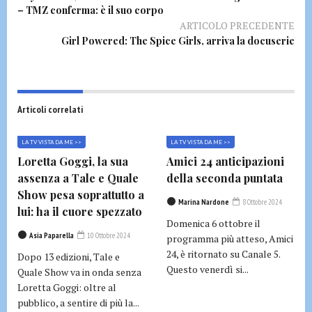
– TMZ conferma: è il suo corpo
ARTICOLO PRECEDENTE
Girl Powered: The Spice Girls, arriva la docuserie
Articoli correlati
LA TV VISTA DA ME >>
LA TV VISTA DA ME >>
Loretta Goggi, la sua
Amici 24 anticipazioni
assenza a Tale e Quale
della seconda puntata
Show pesa soprattutto a
Marina Nardone
8 Ottobre 2024
lui: ha il cuore spezzato
Domenica 6 ottobre il
Asia Paparella
10 Ottobre 2024
programma più atteso, Amici
24, è ritornato su Canale 5.
Dopo 13 edizioni, Tale e
Questo venerdì si...
Quale Show va in onda senza
Loretta Goggi: oltre al
pubblico, a sentire di più la...