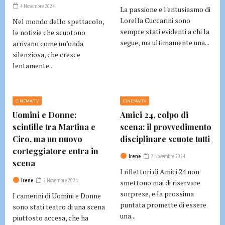
4 Novembre 2024
La passione e l'entusiasmo di
Lorella Cuccarini sono
Nel mondo dello spettacolo,
sempre stati evidenti a chi la
le notizie che scuotono
segue, ma ultimamente una...
arrivano come un’onda
silenziosa, che cresce
lentamente...
CINEMA/TV
CINEMA/TV
Uomini e Donne:
Amici 24, colpo di
scintille tra Martina e
scena: il provvedimento
Ciro, ma un nuovo
disciplinare scuote tutti
corteggiatore entra in
Irene
2 Novembre 2024
scena
I riflettori di Amici 24 non
Irene
2 Novembre 2024
smettono mai di riservare
sorprese, e la prossima
I camerini di Uomini e Donne
puntata promette di essere
sono stati teatro di una scena
una...
piuttosto accesa, che ha