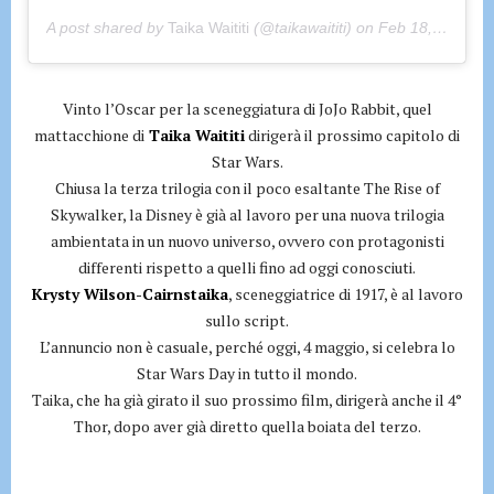
A post shared by
Taika Waititi
(@taikawaititi) on
Feb 18, 2020 at 10:51am PST
Vinto l’Oscar per la sceneggiatura di JoJo Rabbit, quel
mattacchione di
Taika Waititi
dirigerà il prossimo capitolo di
Star Wars.
Chiusa la terza trilogia con il poco esaltante The Rise of
Skywalker, la Disney è già al lavoro per una nuova trilogia
ambientata in un nuovo universo, ovvero con protagonisti
differenti rispetto a quelli fino ad oggi conosciuti.
Krysty Wilson-Cairnstaika
, sceneggiatrice di 1917, è al lavoro
sullo script.
L’annuncio non è casuale, perché oggi, 4 maggio, si celebra lo
Star Wars Day in tutto il mondo.
Taika, che ha già girato il suo prossimo film, dirigerà anche il 4°
Thor, dopo aver già diretto quella boiata del terzo.