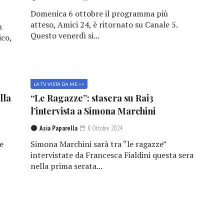
Domenica 6 ottobre il programma più
atteso, Amici 24, è ritornato su Canale 5.
n
Questo venerdì si...
ico,
LA TV VISTA DA ME >>
lla
“Le Ragazze”: stasera su Rai3
l’intervista a Simona Marchini
Asia Paparella
8 Ottobre 2024
e
Simona Marchini sarà tra “le ragazze”
,
intervistate da Francesca Fialdini questa sera
nella prima serata...