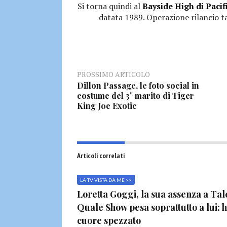
Si torna quindi al
Bayside High di Pacif
datata 1989. Operazione rilancio t
PROSSIMO ARTICOLO
Dillon Passage, le foto social in
costume del 3° marito di Tiger
King Joe Exotic
Articoli correlati
LA TV VISTA DA ME >>
Loretta Goggi, la sua assenza a Tal
Quale Show pesa soprattutto a lui: h
cuore spezzato