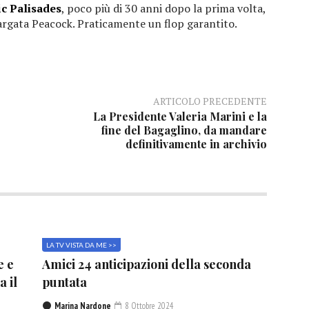
ic Palisades
, poco più di 30 anni dopo la prima volta,
argata Peacock. Praticamente un flop garantito.
ARTICOLO PRECEDENTE
La Presidente Valeria Marini e la
fine del Bagaglino, da mandare
definitivamente in archivio
LA TV VISTA DA ME >>
e e
Amici 24 anticipazioni della seconda
a il
puntata
Marina Nardone
8 Ottobre 2024