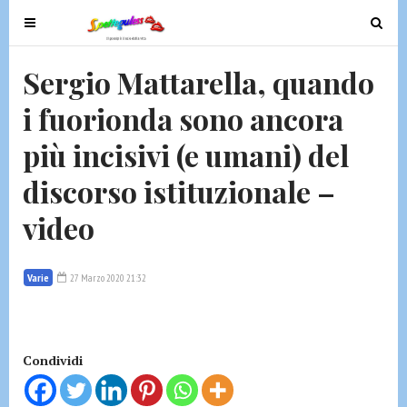
T
T
o
o
g
g
Sergio Mattarella, quando
g
g
i fuorionda sono ancora
l
l
e
e
più incisivi (e umani) del
n
n
a
a
discorso istituzionale –
v
v
video
i
i
g
g
a
a
Varie
27 Marzo 2020 21:32
t
t
i
i
o
o
n
n
Condividi