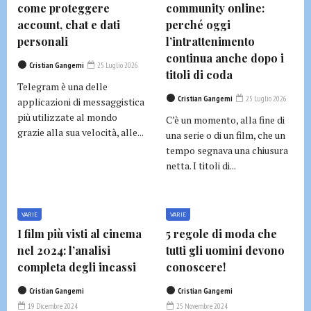
come proteggere
community online:
account, chat e dati
perché oggi
personali
l’intrattenimento
continua anche dopo i
Cristian Gangemi
25 Luglio 2026
titoli di coda
Telegram è una delle
Cristian Gangemi
25 Luglio 2026
applicazioni di messaggistica
più utilizzate al mondo
C’è un momento, alla fine di
grazie alla sua velocità, alle...
una serie o di un film, che un
tempo segnava una chiusura
netta. I titoli di...
VARIE
VARIE
I film più visti al cinema
5 regole di moda che
nel 2024: l’analisi
tutti gli uomini devono
completa degli incassi
conoscere!
Cristian Gangemi
Cristian Gangemi
19 Dicembre 2024
25 Novembre 2024