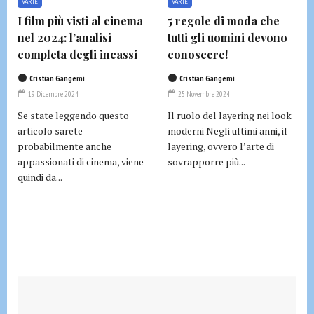
VARIE
VARIE
I film più visti al cinema
5 regole di moda che
nel 2024: l’analisi
tutti gli uomini devono
completa degli incassi
conoscere!
Cristian Gangemi
Cristian Gangemi
19 Dicembre 2024
25 Novembre 2024
Se state leggendo questo
Il ruolo del layering nei look
articolo sarete
moderni Negli ultimi anni, il
probabilmente anche
layering, ovvero l’arte di
appassionati di cinema, viene
sovrapporre più...
quindi da...