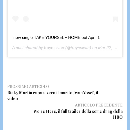
new single TAKE YOURSELF HOME out April 1
A post shared by
troye sivan
(@troyesivan) on
Mar 22, 2020 at 5:54pm PDT
PROSSIMO ARTICOLO
Ricky Martin rapa a zero il marito Jwan Yosef, il
video
ARTICOLO PRECEDENTE
We’re Here, il full trailer della serie drag della
HBO