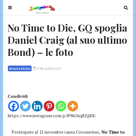
T
T
o
o
g
g
No Time to Die, GQ spoglia
g
g
Daniel Craig (al suo ultimo
l
l
e
e
Bond) – le foto
n
n
a
a
v
v
Attori e Attrici
9 Marzo 2020 18:32
i
i
g
g
a
a
t
t
Condividi
i
i
o
o
https://www.instagram.com/p/B9hGhqRJQKR/
n
n
Posticipato al 12 novembre causa Coronavirus,
No Time to