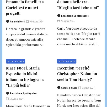
Emanuela Fanelli tra
da tanta bellezza:
Cortellesi e nuovi
“Meglio tardi che mai”
progetti
Redazione Spetteguless
22 Agosto 2024
Amanda Merli
9 Ottobre 2024
Carlo Verdone stregato da
È stata la grande e gradita
tanta bellezza: "Meglio tardi
sorpresa del cinema italiano
che mai". Il celebre attore
di quest'anno, grazie alla
come mai lo abbiamo visto...
splendida performance...
ATTORI E ATTRICI
ATTORI E ATTRICI
Mare Fuori, Maria
Inception: perché
Esposito in bikini
Christopher Nolan ha
infiamma Instagram:
scelto Tom Hardy?
“La più bella”
Aurora de Luca
1 Luglio 2024
Redazione Spetteguless
Il motivo per cui Christopher
13 Agosto 2024
Nolan ha scelto proprio Tom
Hardy per Inception, film del
Mare Fuori, Maria Esposito in