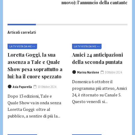
nuovo): l’annuncio della cantante
Articoli correlati
LA TV VISTA DA ME >>
LA TV VISTA DA ME >>
Loretta Goggi, la sua
Amici 24 anticipazioni
assenza a Tale e Quale
della seconda puntata
Show pesa soprattutto a
Marina Nardone
8 Ottobre 2024
lui: ha il cuore spezzato
Domenica 6 ottobre il
Asia Paparella
10 Ottobre 2024
programma più atteso, Amici
24, è ritornato su Canale 5.
Dopo 13 edizioni, Tale e
Questo venerdì si...
Quale Show va in onda senza
Loretta Goggi: oltre al
pubblico, a sentire di più la...