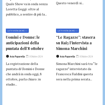
Questo venerdì si...
Quale Show va in onda senza
Loretta Goggi: oltre al
pubblico, a sentire di più la...
LA TV VISTA DA ME >>
LA TV VISTA DA ME >>
Uomini e Donne: le
“Le Ragazze”: stasera
anticipazioni della
su Rai3 l’intervista a
puntata dell’8 ottobre
Simona Marchini
Asia Paparella
8 Ottobre 2024
Asia Paparella
8 Ottobre 2024
La registrazione della
Simona Marchini sarà tra “le
puntata di Uomini e Donne
ragazze” intervistate da
che andrà in onda oggi, 8
Francesca Fialdini questa
ottobre, parla chiaro: in
sera nella prima serata...
studio...