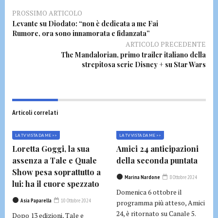
PROSSIMO ARTICOLO
Levante su Diodato: “non è dedicata a me Fai
Rumore, ora sono innamorata e fidanzata”
ARTICOLO PRECEDENTE
The Mandalorian, primo trailer italiano della
strepitosa serie Disney + su Star Wars
Articoli correlati
LA TV VISTA DA ME >>
LA TV VISTA DA ME >>
Loretta Goggi, la sua
Amici 24 anticipazioni
assenza a Tale e Quale
della seconda puntata
Show pesa soprattutto a
Marina Nardone
8 Ottobre 2024
lui: ha il cuore spezzato
Domenica 6 ottobre il
Asia Paparella
10 Ottobre 2024
programma più atteso, Amici
24, è ritornato su Canale 5.
Dopo 13 edizioni, Tale e