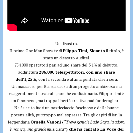
Un disastro.
Il primo One Man Show tv di
Filippo Timi, Skianto
il titolo, è
stato un disastro Auditel.
754.000 spettatori pari ad uno share del 3.1% al debutto,
addirittura
286.000 telespettatori, con uno share
dell’1,25%,
con la seconda e ultima puntata di ieri sera.
Un massacro per Rai 3, a causa di un progetto ambizioso ma
esageratamente teatrale, nonchè confusionario. Filippo Timi è
un fenomeno, ma troppa libertà creativa può far deragliare.
Ne è uscito fuori un pasticciaccio fascinoso e dalle buone
potenzialità, purtroppo mal espresse. Tra gli ospiti di ieri la
leggendaria
Ornella Vanoni (
“Trovo geniale Lady Gaga, la adoro,
è ironica, una grande musicista”
) che ha cantato La Voce del