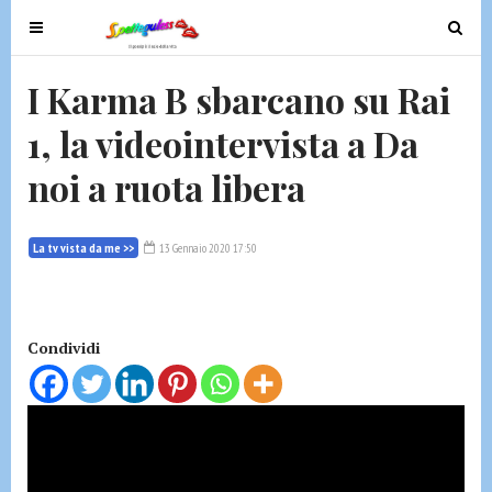
T
T
o
o
g
g
I Karma B sbarcano su Rai
g
g
1, la videointervista a Da
l
l
e
e
noi a ruota libera
n
n
a
a
v
v
La tv vista da me >>
13 Gennaio 2020 17:50
i
i
g
g
a
a
t
t
Condividi
i
i
o
o
n
n