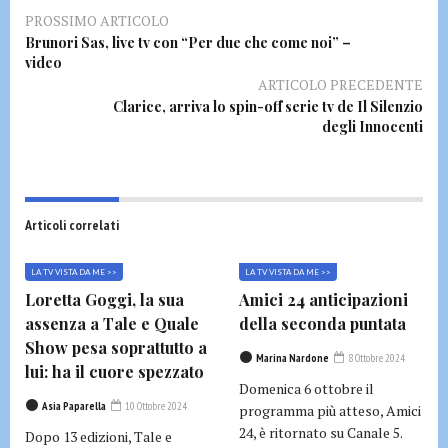
PROSSIMO ARTICOLO
Brunori Sas, live tv con “Per due che come noi” –
video
ARTICOLO PRECEDENTE
Clarice, arriva lo spin-off serie tv de Il Silenzio
degli Innocenti
Articoli correlati
LA TV VISTA DA ME >>
LA TV VISTA DA ME >>
Loretta Goggi, la sua
Amici 24 anticipazioni
assenza a Tale e Quale
della seconda puntata
Show pesa soprattutto a
Marina Nardone
8 Ottobre 2024
lui: ha il cuore spezzato
Domenica 6 ottobre il
Asia Paparella
10 Ottobre 2024
programma più atteso, Amici
24, è ritornato su Canale 5.
Dopo 13 edizioni, Tale e