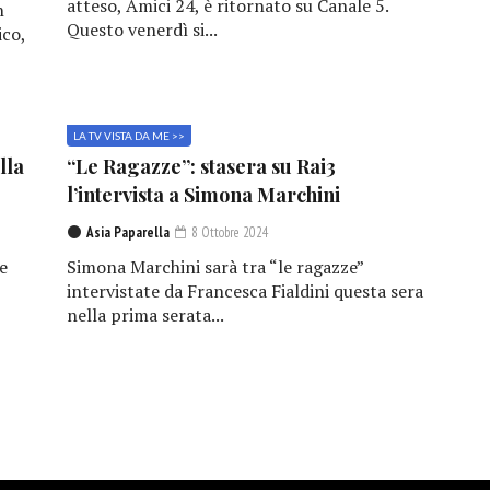
atteso, Amici 24, è ritornato su Canale 5.
n
Questo venerdì si...
ico,
LA TV VISTA DA ME >>
lla
“Le Ragazze”: stasera su Rai3
l’intervista a Simona Marchini
Asia Paparella
8 Ottobre 2024
e
Simona Marchini sarà tra “le ragazze”
,
intervistate da Francesca Fialdini questa sera
nella prima serata...