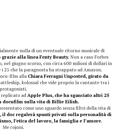
cialmente nulla di un eventuale ritorno musicale di
 grazie alla linea Fenty Beauty.
Non a caso Forbes
, nel giugno scorso, con circa 600 milioni di dollari in
e i 25 che la paragnosta ha strappato ad Amazon.
docu-film alla
Chiara Ferragni Unposted, girato da
Battleship, kolossal che vide proprio la cantante tra i
protagonisti.
 replicato ad
Apple Plus, che ha sganciato altri 25
 docufilm sulla vita di Billie Eilish.
resentato come uno sguardo senza filtri della vita di
 il doc regalerà spunti privati ​​sulla personalità di
mo, l’etica del lavoro, la famiglia e l’amore.
Me cojoni.