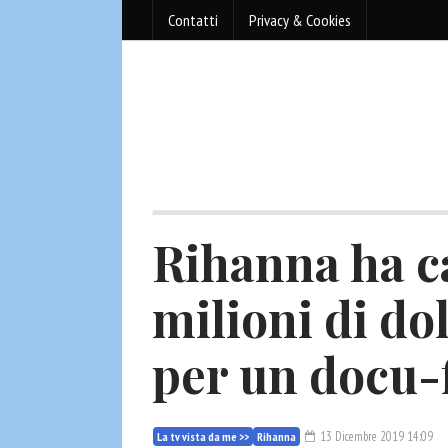
Contatti
Privacy & Cookies
Rihanna ha ca
milioni di do
per un docu-f
13 Dicembre 2019 14:09
La tv vista da me >>
Rihanna