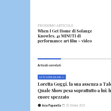
PROSSIMO ARTICOLO
When I Get Home di Solange
Knowles, 41 MINUTI di
performance art film – video
Articoli correlati
LA TV VISTA DA ME >>
Loretta Goggi, la sua assenza a Tal
Quale Show pesa soprattutto a lui: h
cuore spezzato
Asia Paparella
10 Ottobre 2024