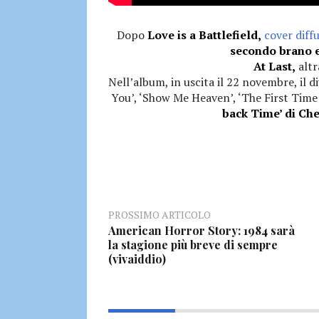
Dopo
Love is a Battlefield,
cover diffu
secondo brano e
At Last,
altr
Nell’album, in uscita il 22 novembre, il 
You’, ‘Show Me Heaven’, ‘The First Time
back Time’ di Che
PROSSIMO ARTICOLO
American Horror Story: 1984 sarà
la stagione più breve di sempre
(vivaiddio)