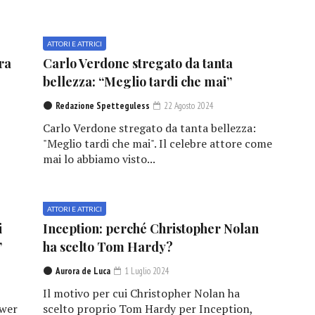
ATTORI E ATTRICI
ra
Carlo Verdone stregato da tanta
bellezza: “Meglio tardi che mai”
Redazione Spetteguless
22 Agosto 2024
Carlo Verdone stregato da tanta bellezza:
"Meglio tardi che mai". Il celebre attore come
mai lo abbiamo visto...
ATTORI E ATTRICI
i
Inception: perché Christopher Nolan
”
ha scelto Tom Hardy?
Aurora de Luca
1 Luglio 2024
Il motivo per cui Christopher Nolan ha
ower
scelto proprio Tom Hardy per Inception,