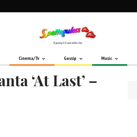
Cinema/Tv
Gossip
Music
nta ‘At Last’ –