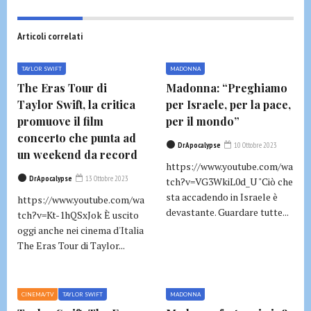
Articoli correlati
TAYLOR SWIFT
MADONNA
The Eras Tour di
Madonna: “Preghiamo
Taylor Swift, la critica
per Israele, per la pace,
promuove il film
per il mondo”
concerto che punta ad
DrApocalypse
10 Ottobre 2023
un weekend da record
https://www.youtube.com/wa
DrApocalypse
13 Ottobre 2023
tch?v=VG3WkiL0d_U "Ciò che
sta accadendo in Israele è
https://www.youtube.com/wa
devastante. Guardare tutte...
tch?v=Kt-1hQSxJok È uscito
oggi anche nei cinema d'Italia
The Eras Tour di Taylor...
CINEMA/TV
TAYLOR SWIFT
MADONNA