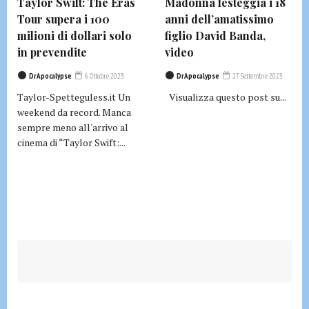
Taylor Swift: The Eras
Madonna festeggia i 18
Tour supera i 100
anni dell’amatissimo
milioni di dollari solo
figlio David Banda,
in prevendite
video
DrApocalypse
6 Ottobre 2023
DrApocalypse
27 Settembre 2023
Taylor-Spetteguless.it Un
Visualizza questo post su...
weekend da record. Manca
sempre meno all'arrivo al
cinema di “Taylor Swift:...