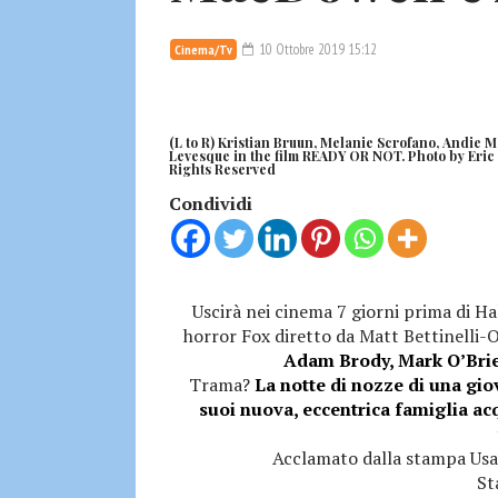
10 Ottobre 2019 15:12
Cinema/Tv
(L to R) Kristian Bruun, Melanie Scrofano, Andie
Levesque in the film READY OR NOT. Photo by Eric
Rights Reserved
Condividi
Uscirà nei cinema 7 giorni prima di 
horror Fox diretto da Matt Bettinelli-O
Adam Brody, Mark O’Brie
Trama?
La notte di nozze di una gi
suoi nuova, eccentrica famiglia acq
Acclamato dalla stampa Usa,
St