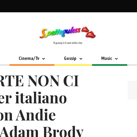
Cinema/Tv
Gossip
Music
TE NON CI
er italiano
con Andie
 Adam Brody