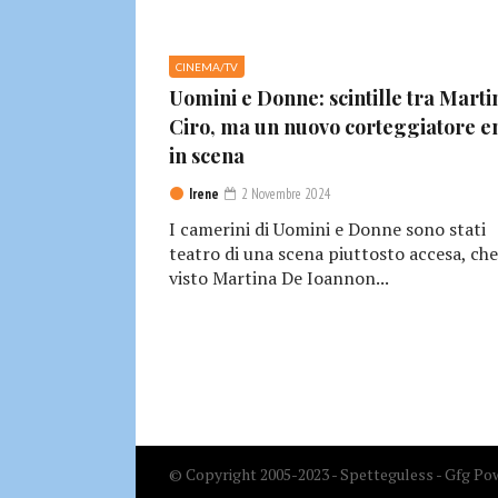
CINEMA/TV
Uomini e Donne: scintille tra Marti
Ciro, ma un nuovo corteggiatore e
in scena
Irene
2 Novembre 2024
I camerini di Uomini e Donne sono stati
teatro di una scena piuttosto accesa, che
visto Martina De Ioannon...
© Copyright 2005-2023 - Spetteguless - Gfg Pow