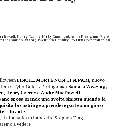
 MacDowell, Henry Czerny, Nicky Guadagni, Adam Brody, and Elyse
 Zachanowich. © 2019 Twentieth Century Fox Film Corporation All
Halloween
FINCHÉ MORTE NON CI SEPARI,
nuovo
lpin e Tyler Gillett. Protagonisti
Samara Weaving,
n, Henry Czerny e Andie MacDowell.
ovane sposa prende una svolta sinistra quando la
uisita la costringe a prendere parte a un gioco
terrificante.
 il film ha fatto impazzire Stephen King.
aremo a vedere.