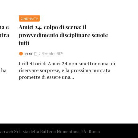
CINEMA/TV
na e
Amici 24, colpo di scena: il
ntra
provvedimento disciplinare scuote
tutti
Irene
2 Novembre 2024
I riflettori di Amici 24 non smettono mai di
 ha
riservare sorprese, e la prossima puntata
promette di essere una...
erweb Srl - via della Batteria Nomentana, 26 - Roma