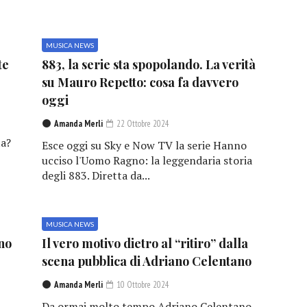
MUSICA NEWS
te
883, la serie sta spopolando. La verità
su Mauro Repetto: cosa fa davvero
oggi
Amanda Merli
22 Ottobre 2024
a?
Esce oggi su Sky e Now TV la serie Hanno
ucciso l'Uomo Ragno: la leggendaria storia
degli 883. Diretta da...
MUSICA NEWS
no
Il vero motivo dietro al “ritiro” dalla
scena pubblica di Adriano Celentano
Amanda Merli
10 Ottobre 2024
Da ormai molto tempo Adriano Celentano