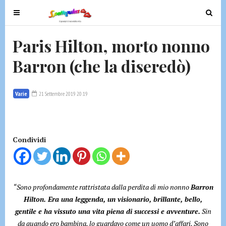
T
T
o
o
g
g
Paris Hilton, morto nonno
g
g
Barron (che la diseredò)
l
l
e
e
n
n
Varie
21 Settembre 2019 20:19
a
a
v
v
i
i
g
g
Condividi
a
a
t
t
i
i
o
o
“Sono profondamente rattristata dalla perdita di mio nonno
Barron
n
n
Hilton. Era una leggenda, un visionario, brillante, bello,
gentile e ha vissuto una vita piena di successi e avventure.
Sin
da quando ero bambina, lo guardavo come un uomo d’affari. Sono