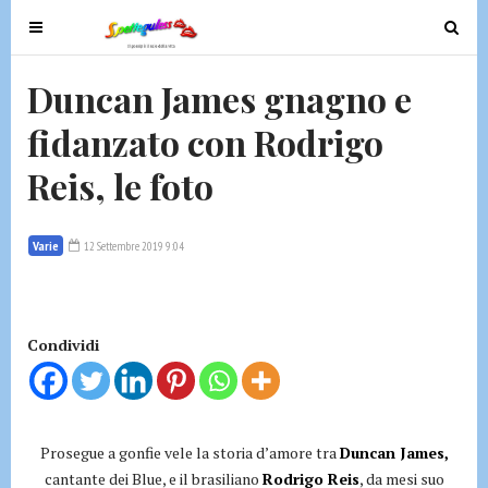
T
T
o
o
g
g
Duncan James gnagno e
g
g
fidanzato con Rodrigo
l
l
e
e
Reis, le foto
n
n
a
a
v
v
Varie
12 Settembre 2019 9:04
i
i
g
g
a
a
t
t
Condividi
i
i
o
o
n
n
Prosegue a gonfie vele la storia d’amore tra
Duncan James,
cantante dei Blue, e il brasiliano
Rodrigo Reis
, da mesi suo