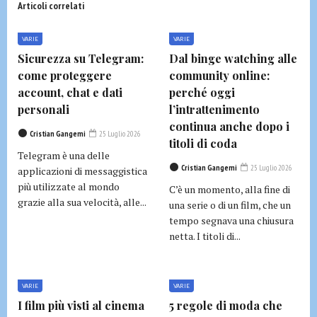
Articoli correlati
VARIE
VARIE
Sicurezza su Telegram:
Dal binge watching alle
come proteggere
community online:
account, chat e dati
perché oggi
personali
l’intrattenimento
continua anche dopo i
Cristian Gangemi
25 Luglio 2026
titoli di coda
Telegram è una delle
Cristian Gangemi
25 Luglio 2026
applicazioni di messaggistica
più utilizzate al mondo
C’è un momento, alla fine di
grazie alla sua velocità, alle...
una serie o di un film, che un
tempo segnava una chiusura
netta. I titoli di...
VARIE
VARIE
I film più visti al cinema
5 regole di moda che