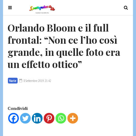
T
T
o
o
g
g
Orlando Bloom e il full
g
g
frontal: “Non ce l’ho così
l
l
e
e
grande, in quelle foto era
n
n
a
a
un effetto ottico”
v
v
i
i
g
g
Varie
8 Settembre 2019 21:42
a
a
t
t
i
i
Condividi
o
o
n
n