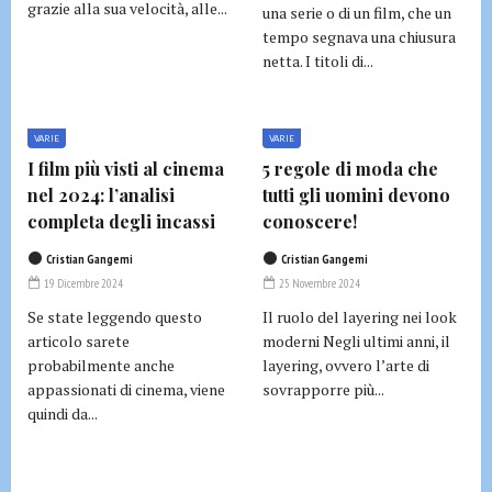
grazie alla sua velocità, alle...
una serie o di un film, che un
tempo segnava una chiusura
netta. I titoli di...
VARIE
VARIE
I film più visti al cinema
5 regole di moda che
nel 2024: l’analisi
tutti gli uomini devono
completa degli incassi
conoscere!
Cristian Gangemi
Cristian Gangemi
19 Dicembre 2024
25 Novembre 2024
Se state leggendo questo
Il ruolo del layering nei look
articolo sarete
moderni Negli ultimi anni, il
probabilmente anche
layering, ovvero l’arte di
appassionati di cinema, viene
sovrapporre più...
quindi da...