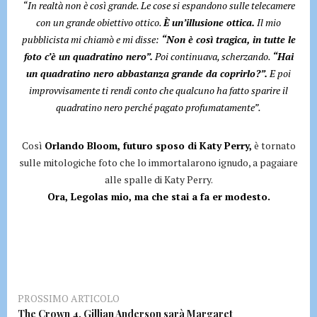
“In realtà non è così grande. Le cose si espandono sulle telecamere
con un grande obiettivo ottico.
È un’illusione ottica.
Il mio
pubblicista mi chiamò e mi disse:
“Non è così tragica, in tutte le
foto c’è un quadratino nero”.
Poi continuava, scherzando.
“Hai
un quadratino nero abbastanza grande da coprirlo?”.
E poi
improvvisamente ti rendi conto che qualcuno ha fatto sparire il
quadratino nero perché pagato profumatamente”.
Così
Orlando Bloom, futuro sposo di Katy Perry,
è tornato
sulle mitologiche foto che lo immortalarono ignudo, a pagaiare
alle spalle di Katy Perry.
Ora, Legolas mio, ma che stai a fa er modesto.
PROSSIMO ARTICOLO
The Crown 4, Gillian Anderson sarà Margaret