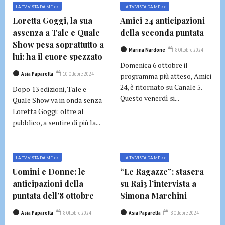
LA TV VISTA DA ME >>
LA TV VISTA DA ME >>
Loretta Goggi, la sua
Amici 24 anticipazioni
assenza a Tale e Quale
della seconda puntata
Show pesa soprattutto a
Marina Nardone
8 Ottobre 2024
lui: ha il cuore spezzato
Domenica 6 ottobre il
Asia Paparella
10 Ottobre 2024
programma più atteso, Amici
24, è ritornato su Canale 5.
Dopo 13 edizioni, Tale e
Questo venerdì si...
Quale Show va in onda senza
Loretta Goggi: oltre al
pubblico, a sentire di più la...
LA TV VISTA DA ME >>
LA TV VISTA DA ME >>
Uomini e Donne: le
“Le Ragazze”: stasera
anticipazioni della
su Rai3 l’intervista a
puntata dell’8 ottobre
Simona Marchini
Asia Paparella
8 Ottobre 2024
Asia Paparella
8 Ottobre 2024