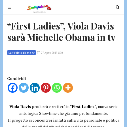
T
T
o
o
g
g
“First Ladies”, Viola Davis
g
g
sarà Michelle Obama in tv
l
l
e
e
n
n
La tv vista da me >>
27 Agosto 2019 8:00
a
a
v
v
i
i
g
g
Condividi
a
a
t
t
i
i
o
o
Viola Davis
produrrà e reciterà in “
First Ladies
“, nuova serie
n
n
antologica Showtime che già amo profondamente.
Il progetto si concentrerà infatti sulla vita personale e politica
delle mogli dei più celebri presidenti d’America.