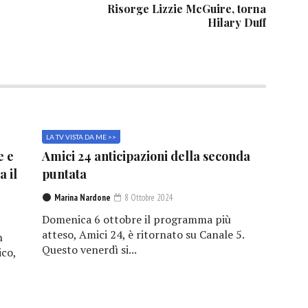
Risorge Lizzie McGuire, torna
Hilary Duff
LA TV VISTA DA ME >>
e e
Amici 24 anticipazioni della seconda
a il
puntata
Marina Nardone
8 Ottobre 2024
Domenica 6 ottobre il programma più
atteso, Amici 24, è ritornato su Canale 5.
n
Questo venerdì si...
ico,