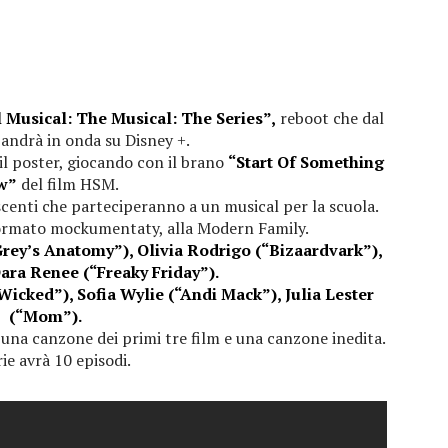
 Musical: The Musical: The Series”,
reboot che dal
andrà in onda su Disney +.
a il poster, giocando con il brano
“Start Of Something
w”
del film HSM.
centi che parteciperanno a un musical per la scuola.
 formato mockumentaty, alla Modern Family.
rey’s Anatomy”), Olivia Rodrigo (“Bizaardvark”),
ara Renee (“Freaky Friday”).
icked”), Sofia Wylie (“Andi Mack”), Julia Lester
(“Mom”).
 una canzone dei primi tre film e una canzone inedita.
rie avrà 10 episodi.