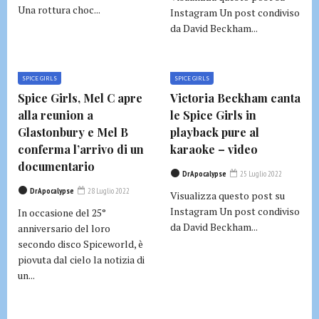
Una rottura choc...
Instagram Un post condiviso
da David Beckham...
SPICE GIRLS
SPICE GIRLS
Spice Girls, Mel C apre
Victoria Beckham canta
alla reunion a
le Spice Girls in
Glastonbury e Mel B
playback pure al
conferma l’arrivo di un
karaoke – video
documentario
DrApocalypse
25 Luglio 2022
DrApocalypse
28 Luglio 2022
Visualizza questo post su
Instagram Un post condiviso
In occasione del 25°
da David Beckham...
anniversario del loro
secondo disco Spiceworld, è
piovuta dal cielo la notizia di
un...