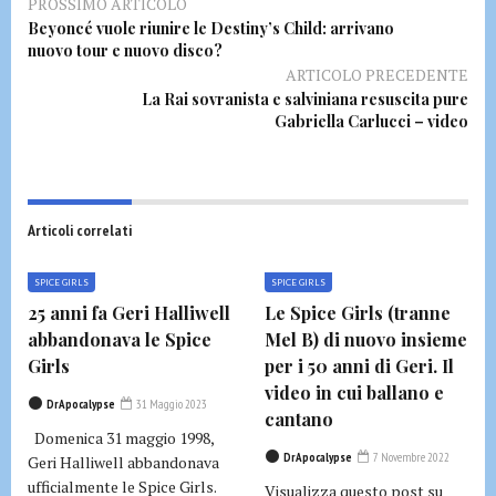
PROSSIMO ARTICOLO
Beyoncé vuole riunire le Destiny’s Child: arrivano
nuovo tour e nuovo disco?
ARTICOLO PRECEDENTE
La Rai sovranista e salviniana resuscita pure
Gabriella Carlucci – video
Articoli correlati
SPICE GIRLS
SPICE GIRLS
25 anni fa Geri Halliwell
Le Spice Girls (tranne
abbandonava le Spice
Mel B) di nuovo insieme
Girls
per i 50 anni di Geri. Il
video in cui ballano e
DrApocalypse
31 Maggio 2023
cantano
Domenica 31 maggio 1998,
DrApocalypse
7 Novembre 2022
Geri Halliwell abbandonava
ufficialmente le Spice Girls.
Visualizza questo post su