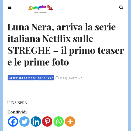
T
T
o
o
g
g
Luna Nera, arriva la serie
g
g
italiana Netflix sulle
l
l
e
e
STREGHE – il primo teaser
n
n
a
a
e le prime foto
v
v
i
i
g
g
La tv vista da me >>
Serie Tv >>
16 Luglio 2019 12:57
a
a
t
t
i
i
LUNA NERA
o
o
Condividi
n
n