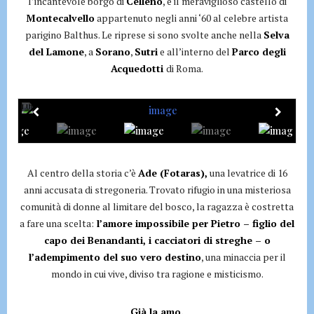
l’incantevole borgo di
Celleno
, e il meraviglioso castello di
Montecalvello
appartenuto negli anni ‘60 al celebre artista
parigino Balthus. Le riprese si sono svolte anche nella
Selva
del Lamone
, a
Sorano
,
Sutri
e all’interno del
Parco degli
Acquedotti
di Roma.
LUNA NERA
Al centro della storia c’è
Ade (Fotaras),
una levatrice di 16
anni accusata di stregoneria. Trovato rifugio in una misteriosa
comunità di donne al limitare del bosco, la ragazza è costretta
a fare una scelta:
l’amore impossibile per Pietro – figlio del
capo dei Benandanti, i cacciatori di streghe – o
l’adempimento del suo vero destino
, una minaccia per il
mondo in cui vive, diviso tra ragione e misticismo.
Già la amo.