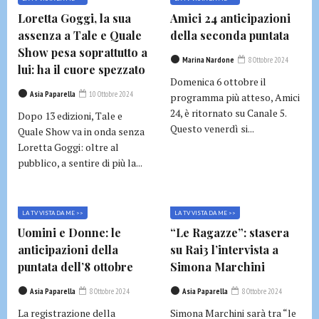
Loretta Goggi, la sua
Amici 24 anticipazioni
assenza a Tale e Quale
della seconda puntata
Show pesa soprattutto a
Marina Nardone
8 Ottobre 2024
lui: ha il cuore spezzato
Domenica 6 ottobre il
Asia Paparella
10 Ottobre 2024
programma più atteso, Amici
24, è ritornato su Canale 5.
Dopo 13 edizioni, Tale e
Questo venerdì si...
Quale Show va in onda senza
Loretta Goggi: oltre al
pubblico, a sentire di più la...
LA TV VISTA DA ME >>
LA TV VISTA DA ME >>
Uomini e Donne: le
“Le Ragazze”: stasera
anticipazioni della
su Rai3 l’intervista a
puntata dell’8 ottobre
Simona Marchini
Asia Paparella
8 Ottobre 2024
Asia Paparella
8 Ottobre 2024
La registrazione della
Simona Marchini sarà tra “le