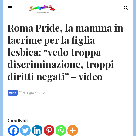
T
T
o
o
g
g
Roma Pride, la mamma in
g
g
lacrime per la figlia
l
l
e
e
lesbica: “vedo troppa
n
n
a
a
discriminazione, troppi
v
v
diritti negati” – video
i
i
g
g
a
a
Varie
9 Giugno 2019 15:59
t
t
i
i
o
o
n
n
Condividi