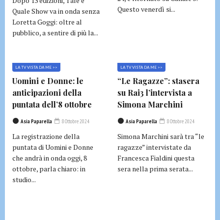
Dopo 13 edizioni, Tale e
Questo venerdì si...
Quale Show va in onda senza
Loretta Goggi: oltre al
pubblico, a sentire di più la...
LA TV VISTA DA ME >>
LA TV VISTA DA ME >>
Uomini e Donne: le
“Le Ragazze”: stasera
anticipazioni della
su Rai3 l’intervista a
puntata dell’8 ottobre
Simona Marchini
Asia Paparella
8 Ottobre 2024
Asia Paparella
8 Ottobre 2024
La registrazione della
Simona Marchini sarà tra “le
puntata di Uomini e Donne
ragazze” intervistate da
che andrà in onda oggi, 8
Francesca Fialdini questa
ottobre, parla chiaro: in
sera nella prima serata...
studio...