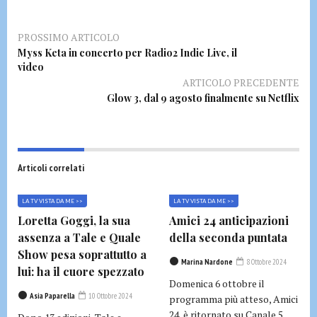
PROSSIMO ARTICOLO
Myss Keta in concerto per Radio2 Indie Live, il
video
ARTICOLO PRECEDENTE
Glow 3, dal 9 agosto finalmente su Netflix
Articoli correlati
LA TV VISTA DA ME >>
LA TV VISTA DA ME >>
Loretta Goggi, la sua
Amici 24 anticipazioni
assenza a Tale e Quale
della seconda puntata
Show pesa soprattutto a
Marina Nardone
8 Ottobre 2024
lui: ha il cuore spezzato
Domenica 6 ottobre il
Asia Paparella
10 Ottobre 2024
programma più atteso, Amici
24, è ritornato su Canale 5.