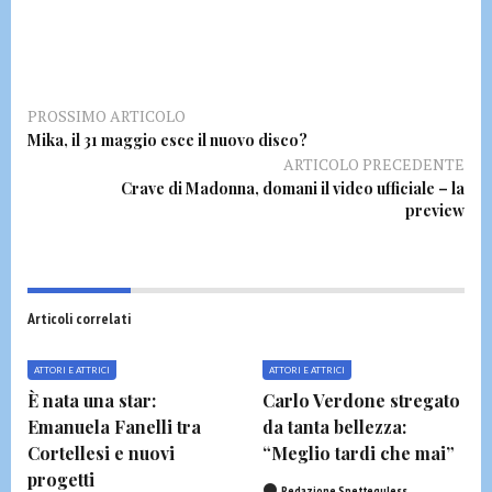
PROSSIMO ARTICOLO
Mika, il 31 maggio esce il nuovo disco?
ARTICOLO PRECEDENTE
Crave di Madonna, domani il video ufficiale – la
preview
Articoli correlati
ATTORI E ATTRICI
ATTORI E ATTRICI
È nata una star:
Carlo Verdone stregato
Emanuela Fanelli tra
da tanta bellezza:
Cortellesi e nuovi
“Meglio tardi che mai”
progetti
Redazione Spetteguless