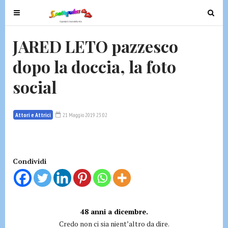
T
T
o
o
g
g
JARED LETO pazzesco
g
g
dopo la doccia, la foto
l
l
e
e
social
n
n
a
a
v
v
Attori e Attrici
21 Maggio 2019 23:02
i
i
g
g
a
a
t
t
Condividi
i
i
o
o
n
n
48 anni a dicembre.
Credo non ci sia nient’altro da dire.