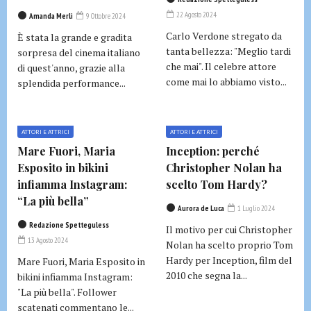
22 Agosto 2024
Amanda Merli
9 Ottobre 2024
Carlo Verdone stregato da
È stata la grande e gradita
tanta bellezza: "Meglio tardi
sorpresa del cinema italiano
che mai". Il celebre attore
di quest'anno, grazie alla
come mai lo abbiamo visto...
splendida performance...
ATTORI E ATTRICI
ATTORI E ATTRICI
Mare Fuori, Maria
Inception: perché
Esposito in bikini
Christopher Nolan ha
infiamma Instagram:
scelto Tom Hardy?
“La più bella”
Aurora de Luca
1 Luglio 2024
Redazione Spetteguless
Il motivo per cui Christopher
13 Agosto 2024
Nolan ha scelto proprio Tom
Hardy per Inception, film del
Mare Fuori, Maria Esposito in
2010 che segna la...
bikini infiamma Instagram:
"La più bella". Follower
scatenati commentano le...