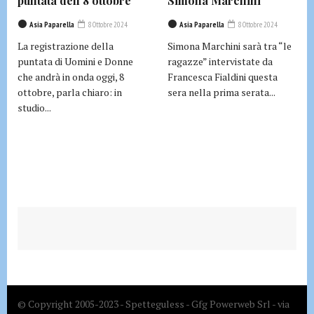
puntata dell’8 ottobre
Simona Marchini
Asia Paparella
8 Ottobre 2024
Asia Paparella
8 Ottobre 2024
La registrazione della
Simona Marchini sarà tra “le
puntata di Uomini e Donne
ragazze” intervistate da
che andrà in onda oggi, 8
Francesca Fialdini questa
ottobre, parla chiaro: in
sera nella prima serata...
studio...
© Copyright 2005-2023 - Spetteguless - Gfg Powerweb Srl - via