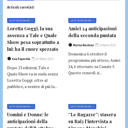
Articoli correlati
LA TV VISTA DA ME >>
LA TV VISTA DA ME >>
Loretta Goggi, la sua
Amici 24 anticipazioni
assenza a Tale e Quale
della seconda puntata
Show pesa soprattutto a
Marina Nardone
8 Ottobre 2024
lui: ha il cuore spezzato
Domenica 6 ottobre il
Asia Paparella
10 Ottobre 2024
programma più atteso, Amici
24, è ritornato su Canale 5.
Dopo 13 edizioni, Tale e
Questo venerdì si...
Quale Show va in onda senza
Loretta Goggi: oltre al
pubblico, a sentire di più la...
LA TV VISTA DA ME >>
LA TV VISTA DA ME >>
Uomini e Donne: le
“Le Ragazze”: stasera
anticipazioni della
su Rai3 l’intervista a