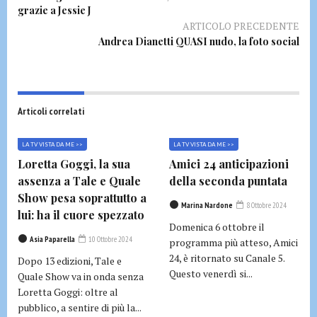
grazie a Jessie J
ARTICOLO PRECEDENTE
Andrea Dianetti QUASI nudo, la foto social
Articoli correlati
LA TV VISTA DA ME >>
LA TV VISTA DA ME >>
Loretta Goggi, la sua
Amici 24 anticipazioni
assenza a Tale e Quale
della seconda puntata
Show pesa soprattutto a
Marina Nardone
8 Ottobre 2024
lui: ha il cuore spezzato
Domenica 6 ottobre il
Asia Paparella
10 Ottobre 2024
programma più atteso, Amici
24, è ritornato su Canale 5.
Dopo 13 edizioni, Tale e
Questo venerdì si...
Quale Show va in onda senza
Loretta Goggi: oltre al
pubblico, a sentire di più la...