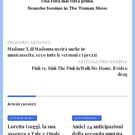
Una roba mai vista prima.
Neanche fossimo in The Truman Show.
PROSSIMO ARTICOLO
Madame X di Madonna uscirà anche in
musicassetta, ecco tutte le versioni e i prezzi
ARTICOLO PRECEDENTE
Pink vs. Sink The Pink in Walk Me Home, il video
drag
Articoli correlati
LA TV VISTA DA ME >>
LA TV VISTA DA ME >>
Loretta Goggi, la sua
Amici 24 anticipazioni
assenza a Tale e Quale
della seconda puntata