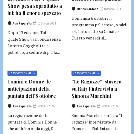
Show pesa soprattutto a
Marina Nardone
8 Ottobre 2024
lui: ha il cuore spezzato
Domenica 6 ottobre il
Asia Paparella
10 Ottobre 2024
programma più atteso, Amici
24, è ritornato su Canale 5.
Dopo 13 edizioni, Tale e
Questo venerdì si...
Quale Show va in onda senza
Loretta Goggi: oltre al
pubblico, a sentire di più la...
LA TV VISTA DA ME >>
LA TV VISTA DA ME >>
Uomini e Donne: le
“Le Ragazze”: stasera
anticipazioni della
su Rai3 l’intervista a
puntata dell’8 ottobre
Simona Marchini
Asia Paparella
8 Ottobre 2024
Asia Paparella
8 Ottobre 2024
La registrazione della
Simona Marchini sarà tra “le
puntata di Uomini e Donne
ragazze” intervistate da
che andrà in onda oggi, 8
Francesca Fialdini questa