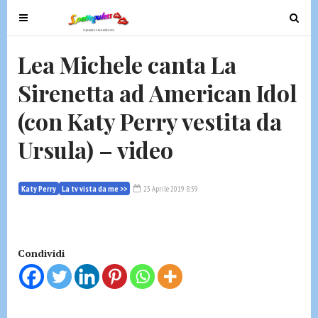
T
T
o
o
g
g
Lea Michele canta La
g
g
Sirenetta ad American Idol
l
l
e
e
(con Katy Perry vestita da
n
n
a
a
Ursula) – video
v
v
i
i
g
g
Katy Perry
La tv vista da me >>
23 Aprile 2019 8:59
a
a
t
t
i
i
Condividi
o
o
n
n