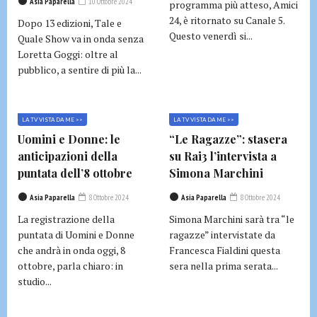
Asia Paparella
10 Ottobre 2024
programma più atteso, Amici
24, è ritornato su Canale 5.
Dopo 13 edizioni, Tale e
Questo venerdì si...
Quale Show va in onda senza
Loretta Goggi: oltre al
pubblico, a sentire di più la...
LA TV VISTA DA ME >>
LA TV VISTA DA ME >>
Uomini e Donne: le
“Le Ragazze”: stasera
anticipazioni della
su Rai3 l’intervista a
puntata dell’8 ottobre
Simona Marchini
Asia Paparella
8 Ottobre 2024
Asia Paparella
8 Ottobre 2024
La registrazione della
Simona Marchini sarà tra “le
puntata di Uomini e Donne
ragazze” intervistate da
che andrà in onda oggi, 8
Francesca Fialdini questa
ottobre, parla chiaro: in
sera nella prima serata...
studio...