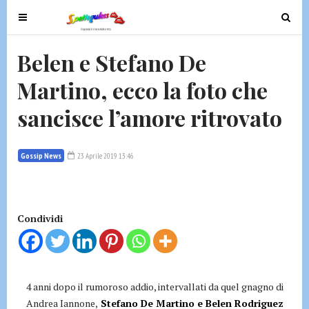
T
T
o
o
g
g
Belen e Stefano De
g
g
Martino, ecco la foto che
l
l
e
e
sancisce l’amore ritrovato
n
n
a
a
v
v
Gossip News
23 Aprile 2019 13:46
i
i
g
g
a
a
t
t
Condividi
i
i
o
o
n
n
4 anni dopo il rumoroso addio, intervallati da quel gnagno di
Andrea Iannone,
Stefano De Martino e Belen Rodriguez