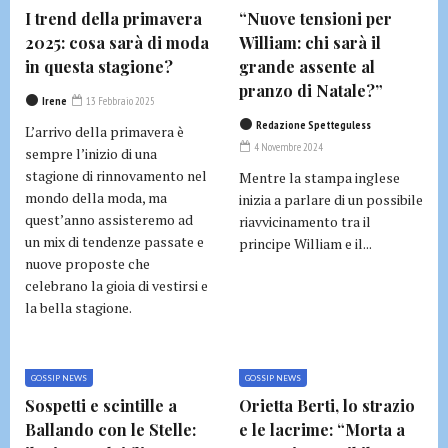
I trend della primavera
“Nuove tensioni per
2025: cosa sarà di moda
William: chi sarà il
in questa stagione?
grande assente al
pranzo di Natale?”
Irene
13 Febbraio 2025
Redazione Spetteguless
L’arrivo della primavera è
4 Novembre 2024
sempre l’inizio di una
stagione di rinnovamento nel
Mentre la stampa inglese
mondo della moda, ma
inizia a parlare di un possibile
quest’anno assisteremo ad
riavvicinamento tra il
un mix di tendenze passate e
principe William e il...
nuove proposte che
celebrano la gioia di vestirsi e
la bella stagione.
GOSSIP NEWS
GOSSIP NEWS
Sospetti e scintille a
Orietta Berti, lo strazio
Ballando con le Stelle:
e le lacrime: “Morta a